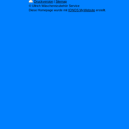
Druckversion
|
Sitemap
© Ullrich Wäschereizubehör Service
Diese Homepage wurde mit
IONOS MyWebsite
erstellt.